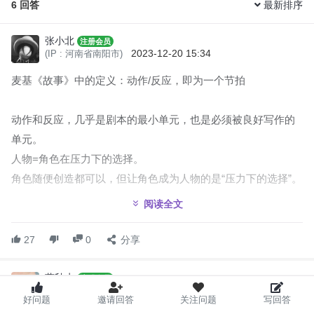
6
回答
最新排序
张小北
注册会员
2023-12-20 15:34
(IP : 河南省南阳市)
麦基《故事》中的定义：动作/反应，即为一个节拍
动作和反应，几乎是剧本的最小单元，也是必须被良好写作的
单元。
人物=角色在压力下的选择。
角色随便创造都可以，但让角色成为人物的是“压力下的选择”。
阅读全文
节拍的好坏就在于所有的动作之后是否有优秀的反应。
举例：
27
0
分享
角色被人扇了一巴掌（这是动作），他没生气，反而笑了，满
含热泪（这是反应）一个节拍产生了。
萧秋水
注册会员
2023-12-20 15:34
(IP : 河南省南阳市)
节拍的作用是递进故事，一堆节拍递进出一个场景，一堆场景
好问题
邀请回答
关注问题
写回答