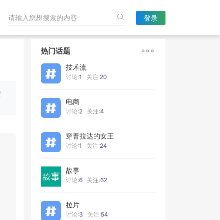
登录

热门话题
技术流
讨论:
1
关注:
20
变
电商
讨论:
2
关注:
4
穿普拉达的女王
讨论:
1
关注:
24
故事
讨论:
6
关注:
62
拉片
讨论:
3
关注:
54