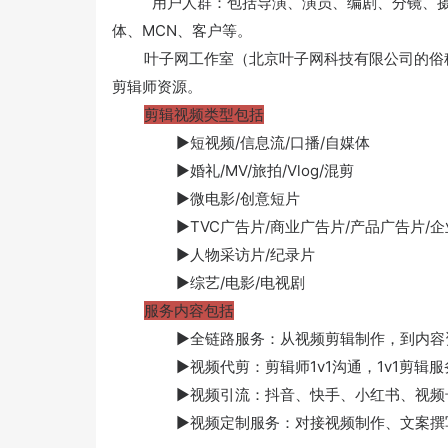
用户人群：包括导演、演员、编剧、分镜、摄影
体、MCN、客户等。
叶子网工作室（北京叶子网科技有限公司的俗称
剪辑师资源。
剪辑视频类型包括
▶短视频/信息流/口播/自媒体
▶婚礼/MV/旅拍/Vlog/混剪
▶微电影/创意短片
▶TVC广告片/商业广告片/产品广告片/企业
▶人物采访片/纪录片
▶综艺/电影/电视剧
服务内容包括
▶全链路服务：从视频剪辑制作，到内容资
▶视频代剪：剪辑师1v1沟通，1v1剪辑服
▶视频引流：抖音、快手、小红书、视频号
▶视频定制服务：对接视频制作、文案撰写