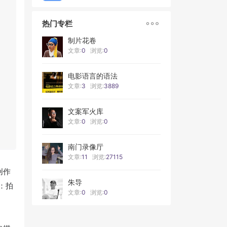

热门专栏
制片花卷
文章:
0
浏览:
0
电影语言的语法
文章:
3
浏览:
3889
文案军火库
文章:
0
浏览:
0
南门录像厅
文章:
11
浏览:
27115
创作
朱导
：拍
文章:
0
浏览:
0