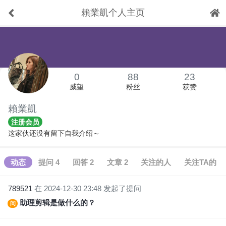
賴業凱个人主页
下拉刷新
0
88
23
威望
粉丝
获赞
賴業凱
注册会员
这家伙还没有留下自我介绍～
动态
提问 4
回答 2
文章 2
关注的人
关注TA的
789521
在 2024-12-30 23:48 发起了提问
助理剪辑是做什么的？
问