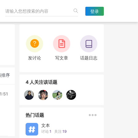
登录
发讨论
写文章
话题日志
新排序
4 人关注该话题
1:51

热门话题
文本
讨论:
1
关注:
19