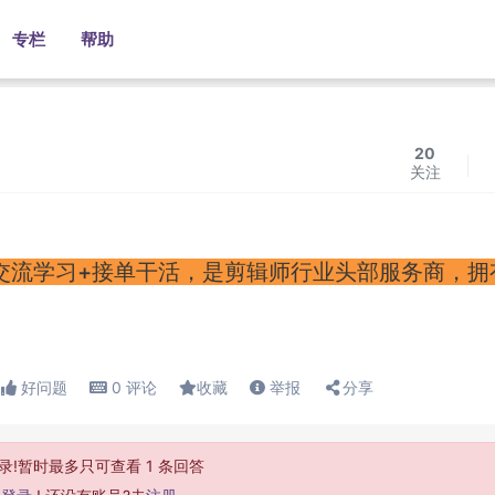
专栏
帮助
20
关注
的交流学习+接单干活，是剪辑师行业头部服务商，拥
好问题
0
评论
收藏
举报
分享
录!暂时最多只可查看 1 条回答