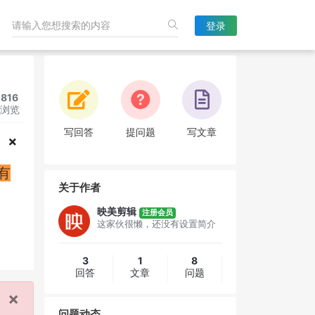
登录
816
浏览
写回答
提问题
写文章
有
关于作者
映美剪辑
注册会员
这家伙很懒，还没有设置简介
3
1
8
回答
文章
问题
×
问题动态