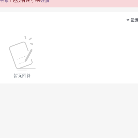
去
登录
! 还没有账号?去
注册
最
暂无回答