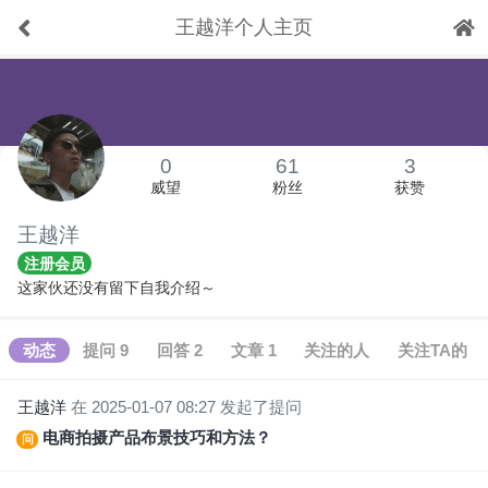
王越洋个人主页
下拉刷新
0
61
3
威望
粉丝
获赞
王越洋
注册会员
这家伙还没有留下自我介绍～
动态
提问 9
回答 2
文章 1
关注的人
关注TA的
王越洋
在 2025-01-07 08:27 发起了提问
电商拍摄产品布景技巧和方法？
问