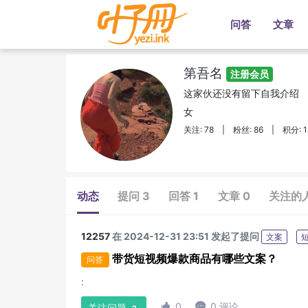
问答
文章
第吾名
注册会员
这家伙还没有留下自我介绍
女
关注: 78
|
粉丝: 86
|
积分: 1
动态
提问 3
回答 1
文章 0
关注的
12257
在 2024-12-31 23:51 发起了提问
文案
带货短视频爆款商品有哪些文案？
问答
:

0

0 评论
关注问题