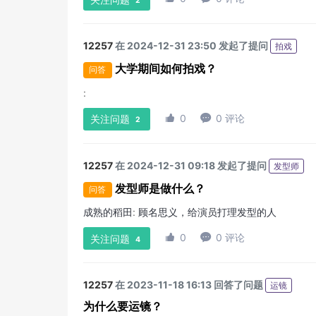
2
12257
在 2024-12-31 23:50 发起了提问
拍戏
大学期间如何拍戏？
问答
:

0

0 评论
关注问题
2
12257
在 2024-12-31 09:18 发起了提问
发型师
发型师是做什么？
问答
成熟的稻田
:
顾名思义，给演员打理发型的人

0

0 评论
关注问题
4
12257
在 2023-11-18 16:13 回答了问题
运镜
为什么要运镜？