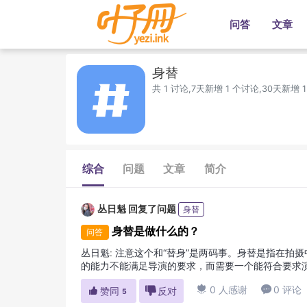
问答
文章
身替
共 1 讨论,7天新增 1 个讨论,30天新增 
综合
问题
文章
简介
丛日魁
回复了问题
身替
身替是做什么的？
问答
丛日魁
:
注意这个和“替身”是两码事。身替是指在拍
的能力不能满足导演的要求，而需要一个能符合要求
名的演员去演魔术师，但他的手可能无法达到魔术师的

0 人感谢

0 评论

赞同

反对
5