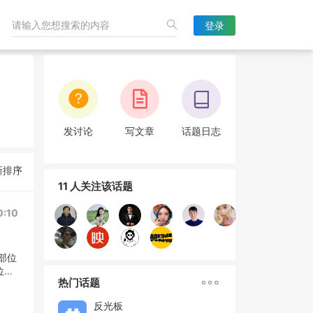
登录
发讨论
写文章
话题日志
新排序
11 人关注该话题
0:10
部位
位知

热门话题
反光板